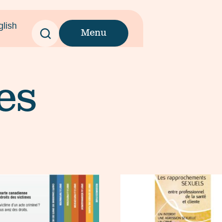
glish
Menu
es