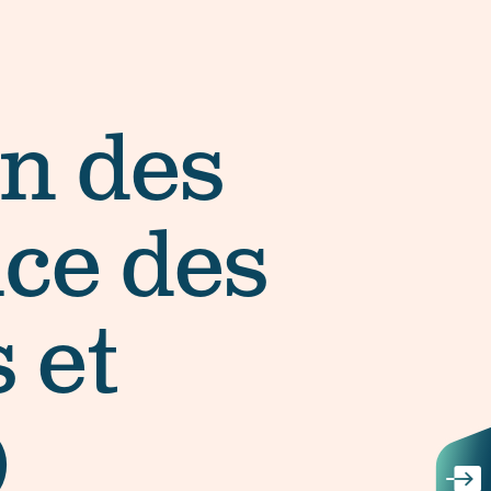
on des
ce des
 et
)