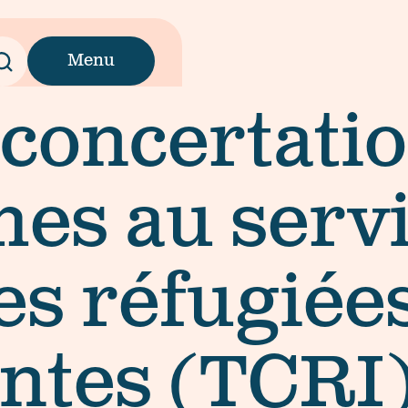
Menu
 concertati
es au servi
s réfugiées
ntes (TCRI