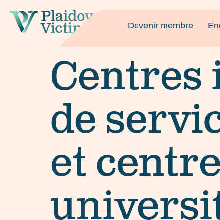
Devenir membre
En
Centres 
de servi
et centr
universit