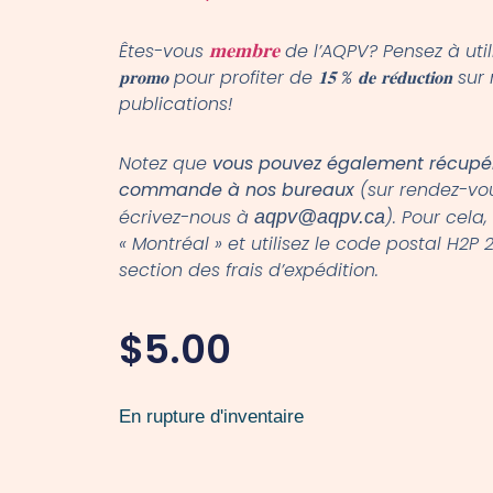
Êtes-vous
de l’AQPV? Pensez à utilise
𝐦𝐞𝐦𝐛𝐫𝐞
𝐩𝐫𝐨𝐦𝐨 pour profiter de 𝟏𝟓 % 𝐝𝐞 𝐫𝐞́𝐝𝐮𝐜𝐭𝐢𝐨𝐧 su
publications!
Notez que
vous pouvez également récupér
commande à nos bureaux
(sur rendez-vo
écrivez-nous à
). Pour cela
aqpv@aqpv.ca
« Montréal » et utilisez le code postal H2P
section des frais d’expédition.
$
5.00
En rupture d'inventaire