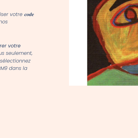
r votre 𝐜𝐨𝐝𝐞
r nos
er votre
us seulement,
, sélectionnez
 2M9 dans la