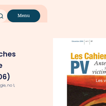
Menu
oches
e
06)
ie, no 1,