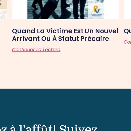
Quand La Victime Est Un Nouvel
Qu
Arrivant Ou À Statut Précaire
Con
Continuer La Lecture
z à l'affût! Suivez