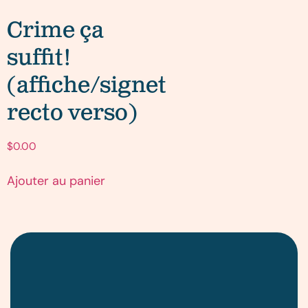
Crime ça
suffit!
(affiche/signet
recto verso)
$
0.00
Ajouter au panier